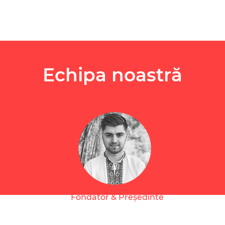
Echipa noastră
Fondator & Președinte
Corneliu Berdilo