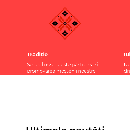
Tradiție
Iu
Scopul nostru este păstrarea și
Ne
promovarea moștenii noastre
dr
 se
culturale, mai ales în rândurile
fi
copiilor și tinerilor din diaspora.