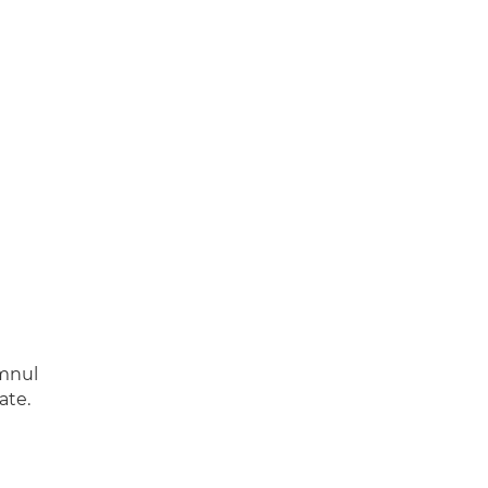
emnul
ate.