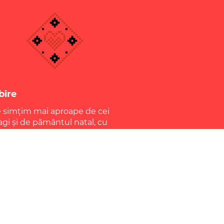
bire
 simțim mai aproape de cei
agi și de pământul natal, cu
ecare Mărțișor dăruit și primit.