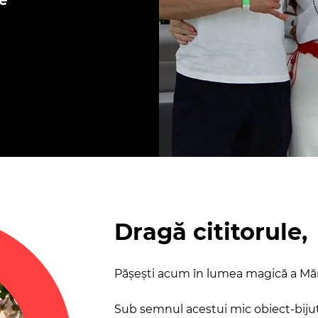
e
Dragă cititorule,
Pășești acum în lumea magică a Mărț
Sub semnul acestui mic obiect-bijute