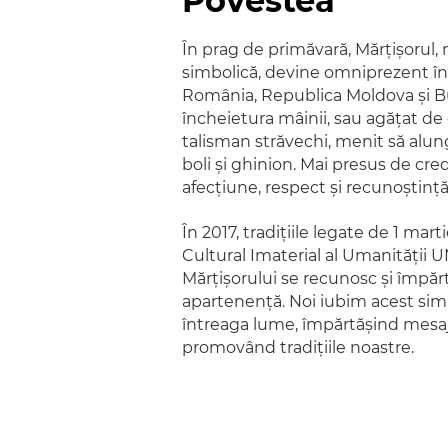
Povestea
În prag de primăvară, Mărțișorul,
simbolică, devine omniprezent în 
România, Republica Moldova și Bul
încheietura mâinii, sau agățat de 
talisman străvechi, menit să alung
boli și ghinion. Mai presus de cre
afecțiune, respect și recunoștință
În 2017, tradițiile legate de 1 mar
Cultural Imaterial al Umanității U
Mărțișorului se recunosc și împă
apartenență. Noi iubim acest sim
întreaga lume, împărtășind mesaju
promovând tradițiile noastre.