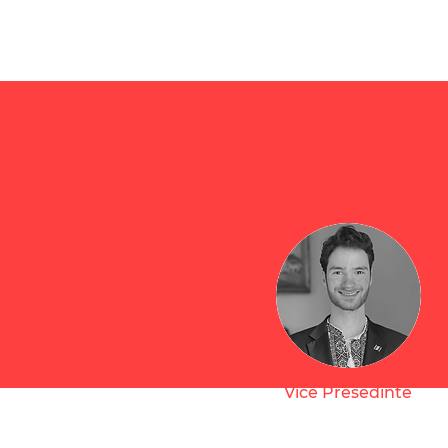
Vice Presedinte
Eduard Bruchner