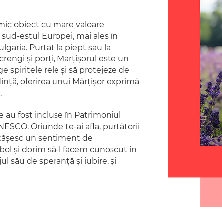
 mic obiect cu mare valoare
sud-estul Europei, mai ales în
garia. Purtat la piept sau la
crengi și porți, Mărțișorul este un
e spiritele rele și să protejeze de
dință, oferirea unui Mărțișor exprimă
.
tie au fost incluse în Patrimoniul
NESCO. Oriunde te-ai afla, purtătorii
rtășesc un sentiment de
bol și dorim să-l facem cunoscut în
l său de speranță și iubire, și