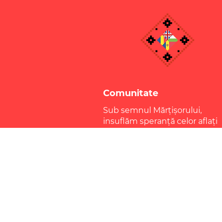
Comunitate
Sub semnul Mărțișorului,
insuflăm speranță celor aflați
departe de casă și îi ajutăm să
simtă parte din comunitate.