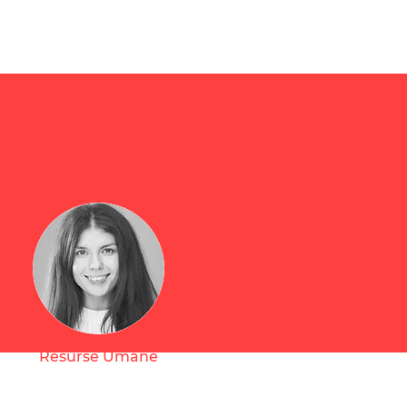
Resurse Umane
Veronica Covalenco