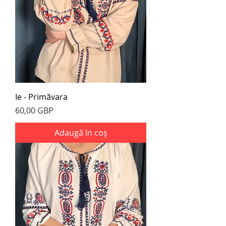
Ie - Primăvara
Preț
60,00 GBP
Adaugă în coș