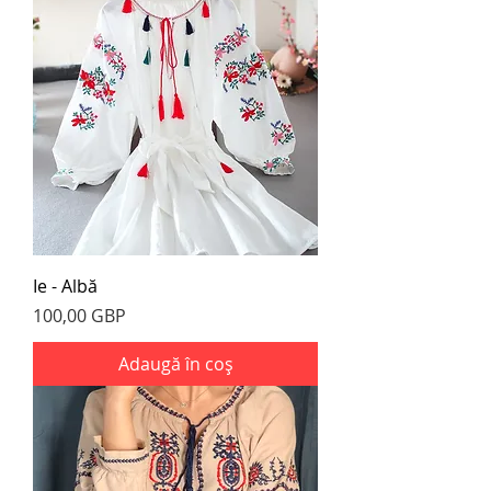
Ie - Albă
Preț
100,00 GBP
Adaugă în coș