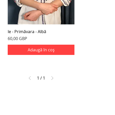
Ie - Primăvara - Albă
Preț
60,00 GBP
Adaugă în coș
1
/
1