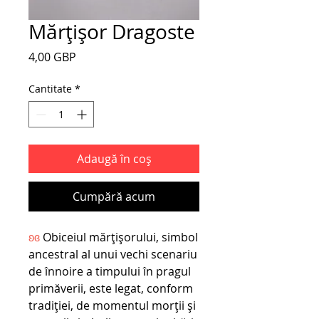
Mărțișor Dragoste
Preț
4,00 GBP
Cantitate
*
Adaugă în coș
Cumpără acum
ʚɞ
Obiceiul mărțișorului, simbol
ancestral al unui vechi scenariu
de înnoire a timpului în pragul
primăverii, este legat, conform
tradiției, de momentul morții și