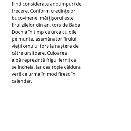
fiind considerate anotimpuri de
trecere. Conform credințelor
bucovinene, mărțișorul este
firul zilelor din an, tors de Baba
Dochia în timp ce urca cu oile
pe munte, asemănator firului
vieții omului tors la naștere de
către ursitoare. Culoarea
albă reprezintă frigul iernii ce
se încheia, iar cea roșie căldura
verii ce urma în mod firesc în
calendar.
ʚɞ
Mărțișorul era un simbol
purtat cu multă demnitate și
solemnitate de către membrii
societății tradiționale, care
evitau orice comportament
necivilizat în perioada în care