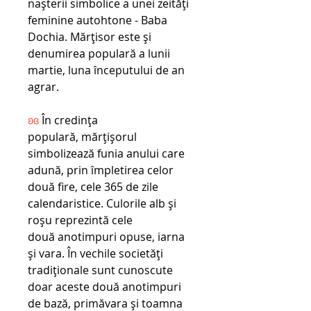
nașterii simbolice a unei zeități
feminine autohtone - Baba
Dochia. Mărțisor este și
denumirea populară a lunii
martie, luna începutului de an
agrar.
ʚɞ
În credința
populară, mărțișorul
simbolizează funia anului care
adună, prin împletirea celor
două fire, cele 365 de zile
calendaristice. Culorile alb și
roșu reprezintă cele
două anotimpuri opuse, iarna
și vara. În vechile societăți
tradiționale sunt cunoscute
doar aceste două anotimpuri
de bază, primăvara și toamna