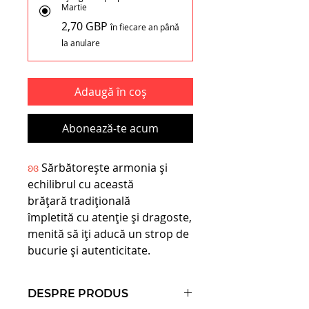
Martie
2,70 GBP
în fiecare an până
la anulare
Adaugă în coș
Abonează-te acum
ʚɞ
Sărbătorește armonia și
echilibrul cu această
brățară tradițională
împletită cu atenție și dragoste,
menită să iți aducă un strop de
bucurie și autenticitate.
DESPRE PRODUS