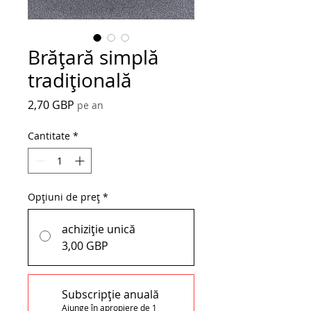
Brățară simplă
tradițională
Preț
2,70 GBP
pe an
Cantitate
*
Opțiuni de preț
*
achiziție unică
3,00 GBP
Subscripție anuală
Ajunge în apropiere de 1