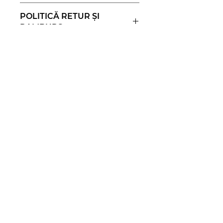
Unisex
POLITICĂ RETUR ȘI
RAMBURS
14 zile pentru returnare
INFORMAȚII LIVRARE
2-3 zile UK
3-5 zile oriunde în Uniunea
Europeană
6-7 zile oriunde în restul lumii
Susține proiectele noastre
DONEAZĂ
Vino în comunitatea
noastră